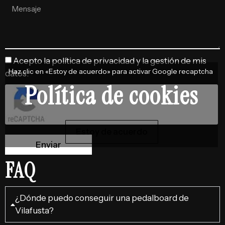
Acepto la política de privacidad y la gestión de mis
Haz clic en «Estoy de acuerdo» para activar Google recaptcha
datos.
Política de cookies
Estoy de acuerdo
Enviar
FAQ
¿Dónde puedo conseguir una pedalboard de
Vilafusta?