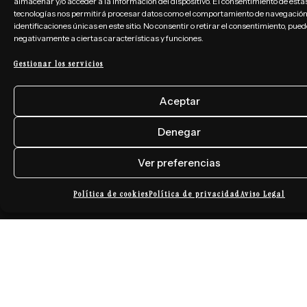
almacenar y/o acceder a la información del dispositivo. El consentimiento de esta
tecnologías nos permitirá procesar datos como el comportamiento de navegación 
identificaciones únicas en este sitio. No consentir o retirar el consentimiento, pue
negativamente a ciertas características y funciones.
Gestionar los servicios
Aceptar
Denegar
Ver preferencias
Política de cookies
Política de privacidad
Aviso Legal